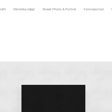
afii
Obróbka zdjęć
Street Photo & Portret
Fotoreportaż