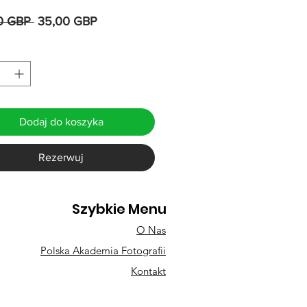
Regularna
Cena
0 GBP 
35,00 GBP
cena
Rabatowa
Dodaj do koszyka
Rezerwuj
Szybkie Menu
O Nas
Polska Akademia Fotografii
Kontakt