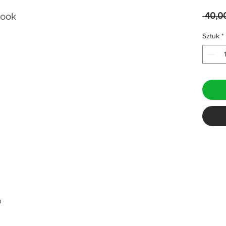
Book
 40,0
Sztuk
*
m