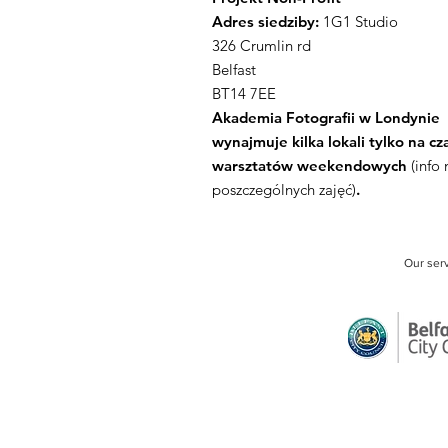
Adres siedziby:
1G1 Studio
326 Crumlin rd
Belfast
BT14 7EE
Akademia Fotografii w Londynie
wynajmuje kilka lokali tylko na cz
warsztatów weekendowych
(info
poszczególnych zajęć)
.
Our ser