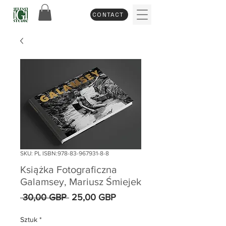
CONTACT
SKU: PL ISBN:978-83-967931-8-8
Książka Fotograficzna
Galamsey, Mariusz Śmiejek
Regularna
Cena
 30,00 GBP 
25,00 GBP
cena
Rabatowa
Sztuk
*