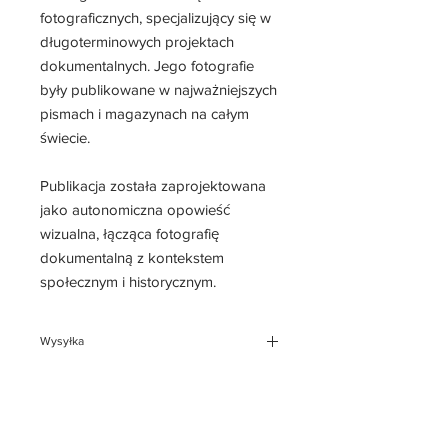
fotograficznych, specjalizujący się w
długoterminowych projektach
dokumentalnych. Jego fotografie
były publikowane w najważniejszych
pismach i magazynach na całym
świecie.
Publikacja została zaprojektowana
jako autonomiczna opowieść
wizualna, łącząca fotografię
dokumentalną z kontekstem
społecznym i historycznym.
Wysyłka
Zazwyczaj trwa od 5 do 10 dni
roboczych. W przypadku gdy pracuję
nad zleceniami za granicą, ten czas
Szybkie Menu
może się nieznacznie przedłużyć.