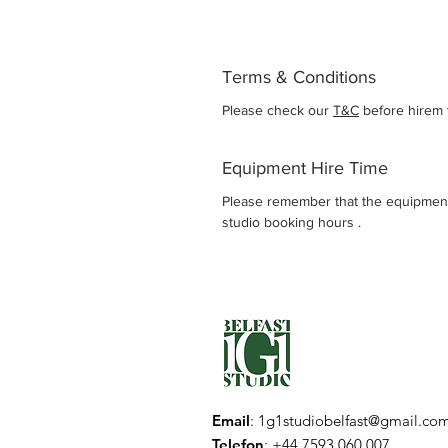
Terms & Conditions
Please check our
T&C
before hirem 
Equipment Hire Time
Please remember that the equipment
studio booking hours .
Email
:
1g1studiobelfast@gmail.co
Telefon
: +44 7593 060 007